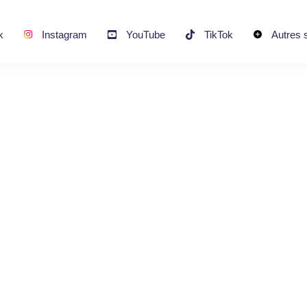
k
Instagram
YouTube
TikTok
Autres 
s de croissanc
Basique