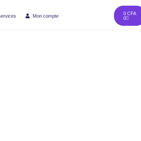
0
CFA
services
Mon compte
0
e Unique