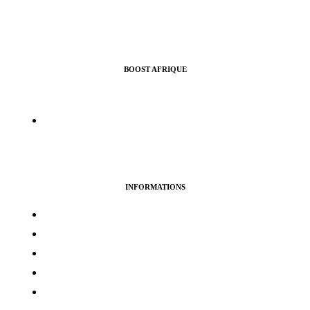
BOOST AFRIQUE
Nous vous aidons à croitre l’audience de vos pages Facebook,
Instragram, Twitter ou Youtube.
info@boostafrique.com
INFORMATIONS
Termes & services
Politique de confidentialité
Politique de cookies
Avertissement
Politique de remboursement