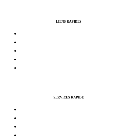
LIENS RAPIDES
Contacts
Mon compte
Services Voting Awards
Certification Instagram
Certification Facebook
SERVICES RAPIDE
Vues Youtubes
Followers Instagram
Monétisation Facebook
Vues TikTok