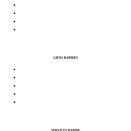
Politique de confidentialité
Politique de cookies
Avertissement
Politique de remboursement
LIENS RAPIDES
Contacts
Mon compte
Services Voting Awards
Certification Instagram
Certification Facebook
SERVICES RAPIDE