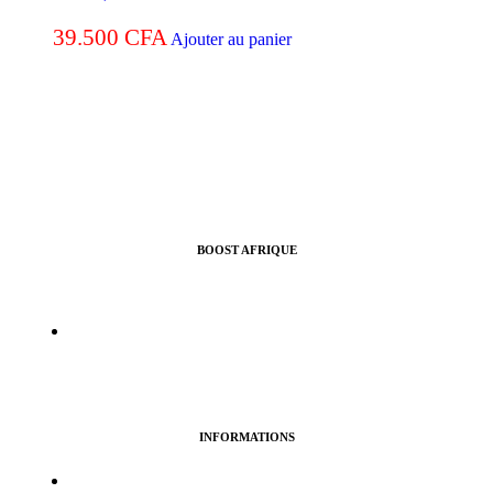
39.500
CFA
Ajouter au panier
BOOST AFRIQUE
Nous vous aidons à croitre l’audience de vos pages Facebook,
Instragram, Twitter ou Youtube.
info@boostafrique.com
INFORMATIONS
Termes & services