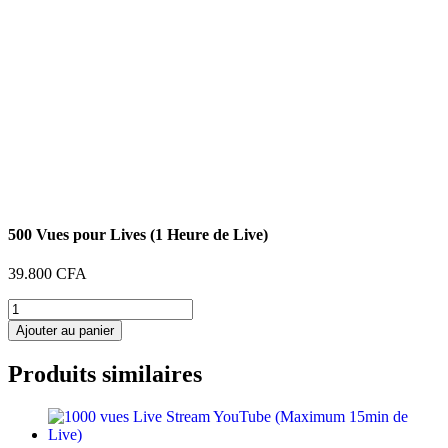
500 Vues pour Lives (1 Heure de Live)
39.800
CFA
quantité
de
Ajouter au panier
500
Vues
Produits similaires
pour
Lives
(1
Heure