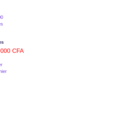
es
.000
CFA
er
nier