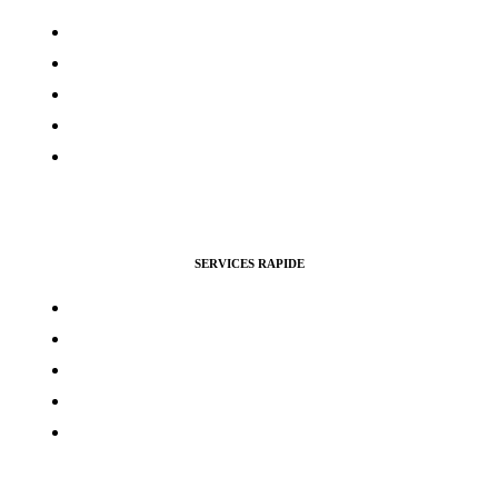
Contacts
Mon compte
Services Voting Awards
Certification Instagram
Certification Facebook
SERVICES RAPIDE
Vues Youtubes
Followers Instagram
Monétisation Facebook
Vues TikTok
Monétisation Youtube