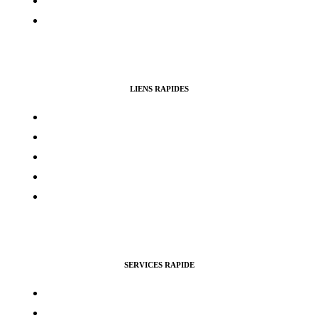
Avertissement
Politique de remboursement
LIENS RAPIDES
Contacts
Mon compte
Services Voting Awards
Certification Instagram
Certification Facebook
SERVICES RAPIDE
Vues Youtubes
Followers Instagram