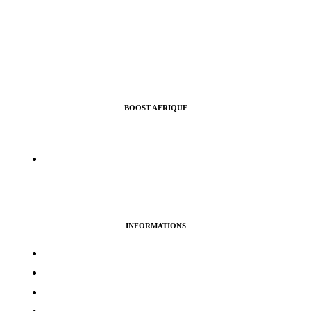
BOOST AFRIQUE
Nous vous aidons à croitre l’audience de vos pages Facebook,
Instragram, Twitter ou Youtube.
info@boostafrique.com
INFORMATIONS
Termes & services
Politique de confidentialité
Politique de cookies