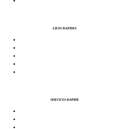
Politique de remboursement
LIENS RAPIDES
Contacts
Mon compte
Services Voting Awards
Certification Instagram
Certification Facebook
SERVICES RAPIDE
Vues Youtubes
Followers Instagram
Monétisation Facebook