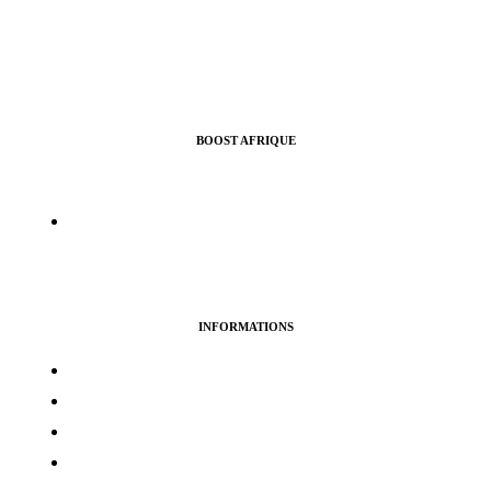
BOOST AFRIQUE
Nous vous aidons à croitre l’audience de vos pages Facebook,
Instragram, Twitter ou Youtube.
info@boostafrique.com
INFORMATIONS
Termes & services
Politique de confidentialité
Politique de cookies
Avertissement