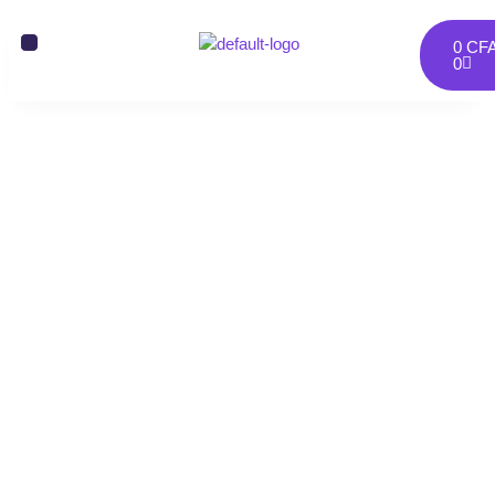
0
CF
0
2500 Vues des
publications Telegram