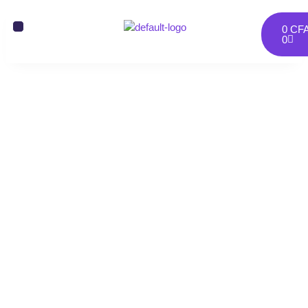
0
CF
0
1000000 Vues YouTube
Géolocalisées