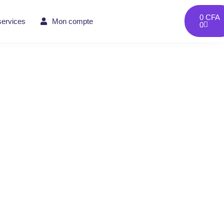
0
CFA
services
Mon compte
0
ures de