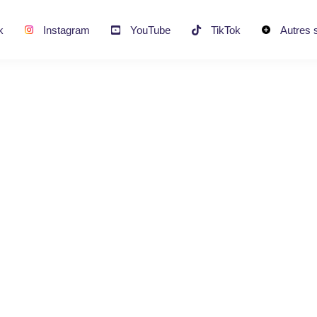
k
Instagram
YouTube
TikTok
Autres 
our Lives (2 He
Live)