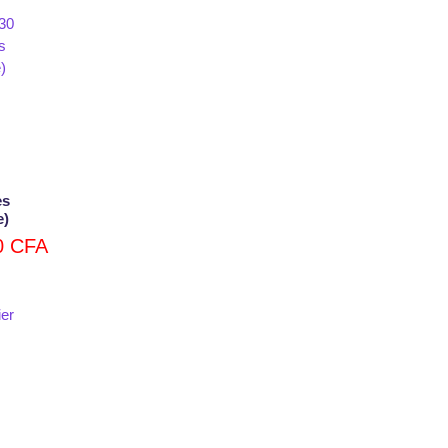
es
e)
0
CFA
ier