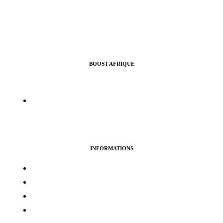
BOOST AFRIQUE
Nous vous aidons à croitre l’audience de vos pages Facebook,
Instragram, Twitter ou Youtube.
info@boostafrique.com
INFORMATIONS
Termes & services
Politique de confidentialité
Politique de cookies
Avertissement