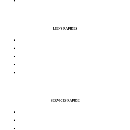
Politique de remboursement
LIENS RAPIDES
Contacts
Mon compte
Services Voting Awards
Certification Instagram
Certification Facebook
SERVICES RAPIDE
Vues Youtubes
Followers Instagram
Monétisation Facebook