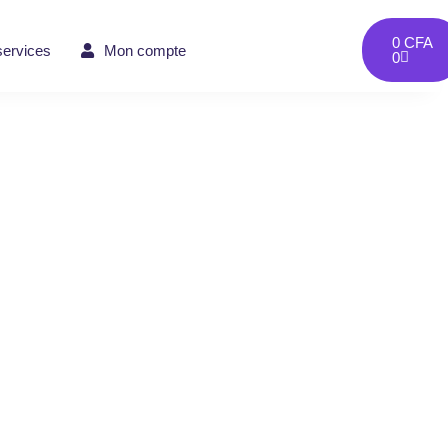
0
CFA
services
Mon compte
0
owers