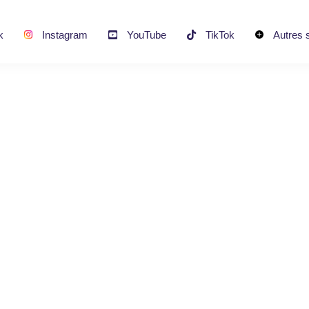
k
Instagram
YouTube
TikTok
Autres 
dIn Profile Foll