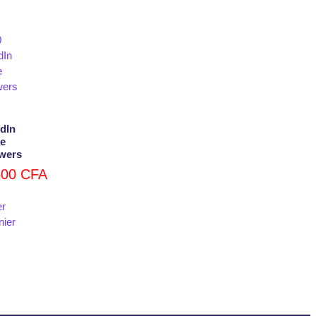
dIn
le
owers
500
CFA
er
nier