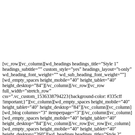
[vc_row][vc_column][wd_headings headings_title=”Style 1″
headings_subtitle=”” custom_style=”yes” headings_layout=”t-only”
wd_heading_font_weight=”” wd_sub_heading_font_weight=””]
[wd_empty_spaces height_mobile=”40″ height_tablet=”40″
height_desktop=”84″][/vc_column][/vc_row][vc_row
full_width=”stretch_row”
css=”.vc_custom_1536338794223{background-color: #335cff
!important;}”][vc_column][wd_empty_spaces height_mobile=”40″
height_tablet=”40″ height_desktop=”84″][/vc_column][vc_column]
[wd_blog columns=”3″ itemperpage=”3″][/vc_column][vc_column]
[wd_empty_spaces height_mobile=”40″ height_tablet=”40″
height_desktop=”84″][/vc_column][/vc_row][vc_row][vc_column]
[wd_empty_spaces height_mobile=”40″ height_tablet=”40″
height_desktop=”260″][wd_headings headings_title=”Style 2″