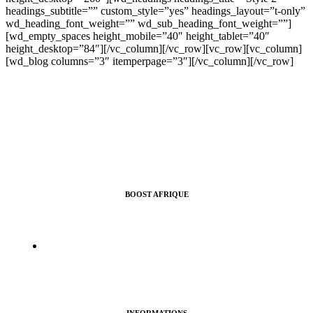
headings_subtitle=”” custom_style=”yes” headings_layout=”t-only”
wd_heading_font_weight=”” wd_sub_heading_font_weight=””]
[wd_empty_spaces height_mobile=”40″ height_tablet=”40″
height_desktop=”84″][/vc_column][/vc_row][vc_row][vc_column]
[wd_blog columns=”3″ itemperpage=”3″][/vc_column][/vc_row]
BOOST AFRIQUE
Nous vous aidons à croitre l’audience de vos pages Facebook,
Instragram, Twitter ou Youtube.
info@boostafrique.com
INFORMATIONS