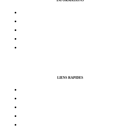
Termes & services
Politique de confidentialité
Politique de cookies
Avertissement
Politique de remboursement
LIENS RAPIDES
Contacts
Mon compte
Services Voting Awards
Certification Instagram
Certification Facebook