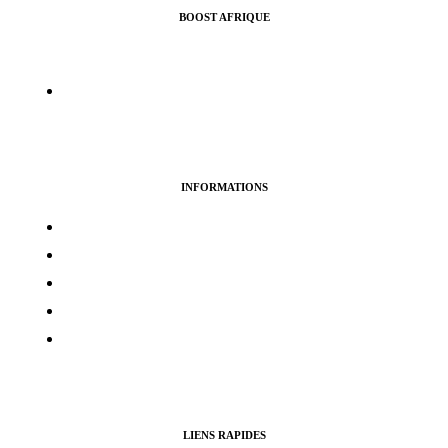
BOOST AFRIQUE
Nous vous aidons à croitre l’audience de vos pages Facebook,
Instragram, Twitter ou Youtube.
info@boostafrique.com
INFORMATIONS
Termes & services
Politique de confidentialité
Politique de cookies
Avertissement
Politique de remboursement
LIENS RAPIDES